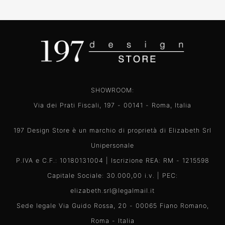
SHOWROOM:
Via dei Prati Fiscali, 197 - 00141 - Roma, Italia
197 Design Store è un marchio di proprietà di Elizabeth Srl
Unipersonale
P.IVA e C.F.: 10180131004 | Iscrizione REA: RM - 1215598
Capitale Sociale: 30.000,00 i.v. | PEC:
elizabeth.srl@legalmail.it
Sede legale Via Guido Rossa, 20 - 00065 Fiano Romano,
Roma - Italia