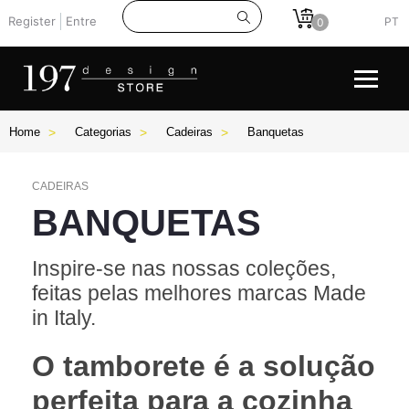
Register
Entre
PT
0
Home
Categorias
Cadeiras
Banquetas
CADEIRAS
BANQUETAS
Inspire-se nas nossas coleções,
feitas pelas melhores marcas Made
in Italy.
O tamborete é a solução
perfeita para a cozinha