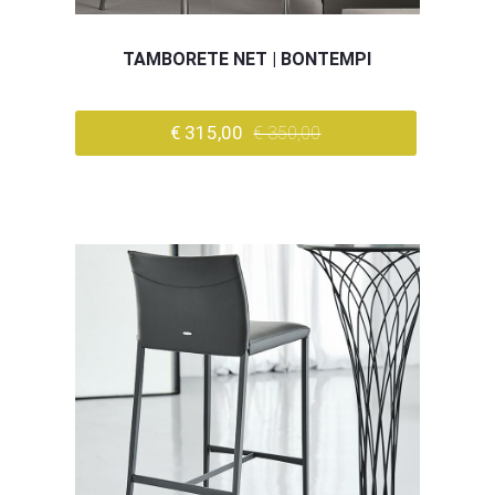
TAMBORETE NET | BONTEMPI
€ 315,00
€ 350,00