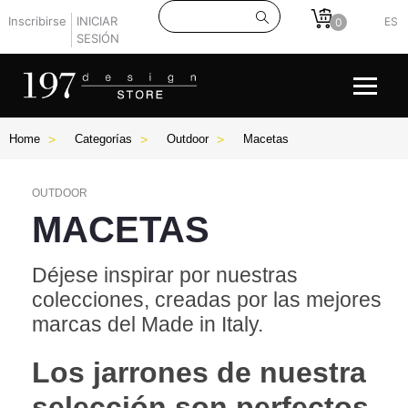
Inscribirse
INICIAR
ES
0
SESIÓN
Home
Categorías
Outdoor
Macetas
OUTDOOR
MACETAS
Déjese inspirar por nuestras
colecciones, creadas por las mejores
marcas del Made in Italy.
Los jarrones de nuestra
selección son perfectos