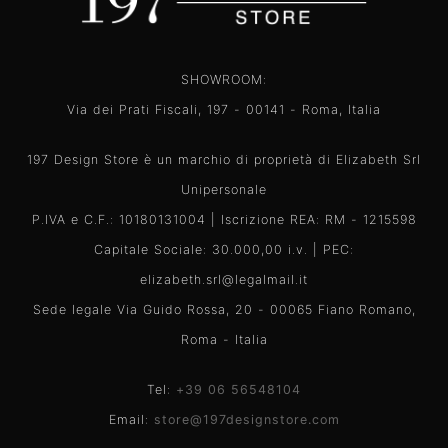
SHOWROOM:
Via dei Prati Fiscali, 197 - 00141 - Roma, Italia
197 Design Store è un marchio di proprietà di Elizabeth Srl
Unipersonale
P.IVA e C.F.: 10180131004 | Iscrizione REA: RM - 1215598
Capitale Sociale: 30.000,00 i.v. | PEC:
elizabeth.srl@legalmail.it
Sede legale Via Guido Rossa, 20 - 00065 Fiano Romano,
Roma - Italia
Tel:
+39 06 56548104
Email:
store@197designstore.com