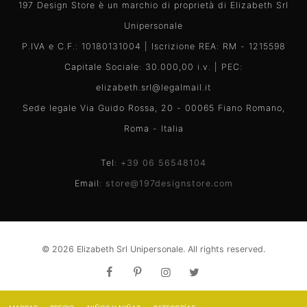
197 Design Store è un marchio di proprietà di Elizabeth Srl
Unipersonale
P.IVA e C.F.: 10180131004 | Iscrizione REA: RM - 1215598
Capitale Sociale: 30.000,00 i.v. | PEC:
elizabeth.srl@legalmail.it
Sede legale Via Guido Rossa, 20 - 00065 Fiano Romano,
Roma - Italia
Tel:
+39 06 56548104
Email:
store@197designstore.com
© 2026 Elizabeth Srl Unipersonale. All rights reserved.
Web Strategy & Development:
Exe Advisor
.