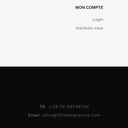
MON COMPTE
Login
Inscrivez-vous
Tél. :
+39 06 56548104
Email:
store@197designstore.com