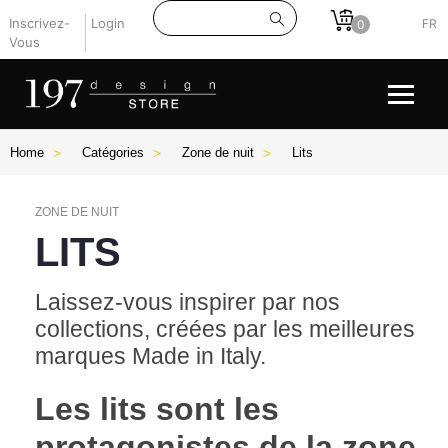
Inscrivez-
Login
FR
0
Vous
Home
Catégories
Zone de nuit
Lits
ZONE DE NUIT
LITS
Laissez-vous inspirer par nos
collections, créées par les meilleures
marques Made in Italy.
Les lits sont les
protagonistes de la zone