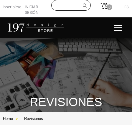
Inscribirse
INICIAR
ES
0
SESIÓN
REVISIONES
Home
Revisiones