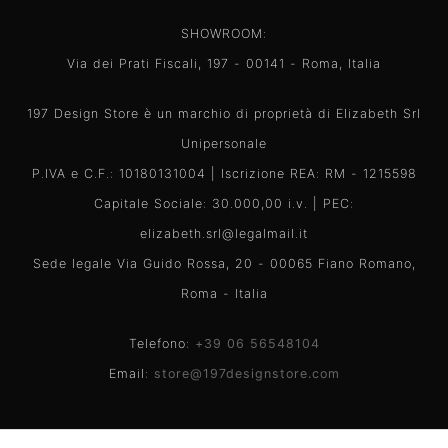
SHOWROOM:
Via dei Prati Fiscali, 197 - 00141 - Roma, Italia
197 Design Store è un marchio di proprietà di Elizabeth Srl
Unipersonale
P.IVA e C.F.: 10180131004 | Iscrizione REA: RM - 1215598
Capitale Sociale: 30.000,00 i.v. | PEC:
elizabeth.srl@legalmail.it
Sede legale Via Guido Rossa, 20 - 00065 Fiano Romano,
Roma - Italia
Telefono:
+39 06 56548104
Email:
store@197designstore.com