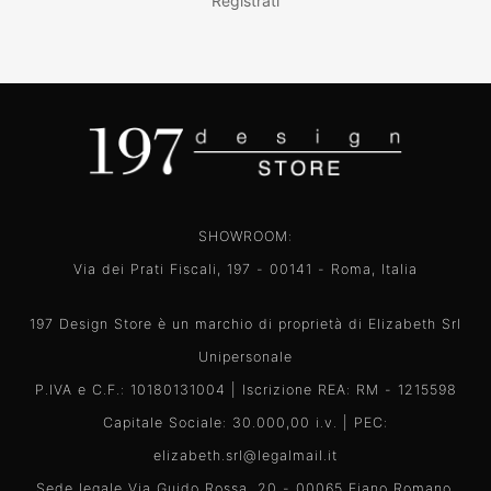
Registrati
SHOWROOM:
Via dei Prati Fiscali, 197 - 00141 - Roma, Italia
197 Design Store è un marchio di proprietà di Elizabeth Srl
Unipersonale
P.IVA e C.F.: 10180131004 | Iscrizione REA: RM - 1215598
Capitale Sociale: 30.000,00 i.v. | PEC:
elizabeth.srl@legalmail.it
Sede legale Via Guido Rossa, 20 - 00065 Fiano Romano,