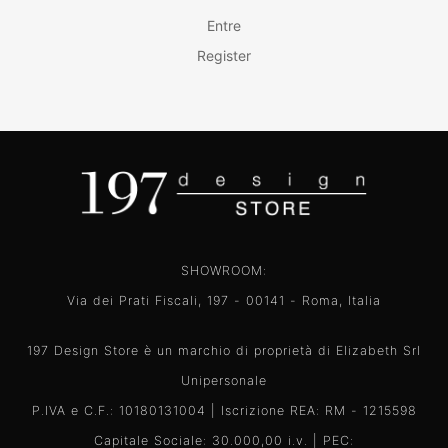
Entre
Register
SHOWROOM:
Via dei Prati Fiscali, 197 - 00141 - Roma, Italia
197 Design Store è un marchio di proprietà di Elizabeth Srl
Unipersonale
P.IVA e C.F.: 10180131004 | Iscrizione REA: RM - 1215598
Capitale Sociale: 30.000,00 i.v. | PEC: