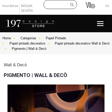
Inscribirse
INICIAR
ES
0
SESIÓN
Home
Categorías
Papel Pintado
Papel pintado decorativo
Papel pintado decorativo Wall & Decò
Pigmento | Wall & Decò
Wall & Decò
PIGMENTO | WALL & DECÒ